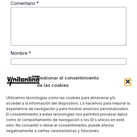
Comentario
*
Nombre
*
Correo electrónico
*
Gestionar el consentimiento
de las cookies
Web
Utilizamos tecnologías como las cookies para almacenar y/o
acceder a la información del dispositivo. Lo hacemos para mejorar la
experiencia de navegación y para mostrar anuncios personalizados.
Guarda mi nombre, correo electrónico y web en
El consentimiento a estas tecnologías nos permitirá procesar datos
este navegador para la próxima vez que comente.
como el comportamiento de navegación o los ID's únicos en este
sitio. No consentir o retirar el consentimiento, puede afectar
negativamente a ciertas características y funciones.