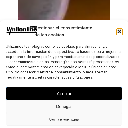
Gestionar el consentimiento
de las cookies
El vinilo adhesivo es un material
Utilizamos tecnologías como las cookies para almacenar y/o
autoadhesivo que se utiliza para decorar
acceder a la información del dispositivo. Lo hacemos para mejorar la
experiencia de navegación y para mostrar anuncios personalizados.
superficies planas y curvas con diseños
El consentimiento a estas tecnologías nos permitirá procesar datos
personalizados.
como el comportamiento de navegación o los ID's únicos en este
sitio. No consentir o retirar el consentimiento, puede afectar
negativamente a ciertas características y funciones.
Aceptar
Denegar
Política de privacidad
Cookies
Aviso legal
Ver preferencias
Instagram
Facebook
© vinilonline.com