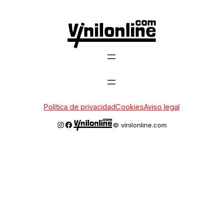
Saltar
al
contenido
Política de privacidad
Cookies
Aviso legal
Instagram
Facebook
© vinilonline.com