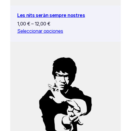
Les nits seràn sempre nostres
Rango
1,00
€
–
12,00
€
de
Seleccionar opciones
precios:
desde
1,00 €
hasta
12,00 €