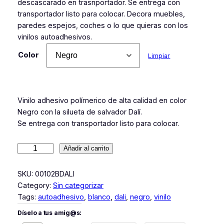
descascarado en trasnportador. Se entrega con
transportador listo para colocar. Decora muebles,
paredes espejos, coches o lo que quieras con los
vinilos autoadhesivos.
Color
Limpiar
Vinilo adhesivo polímerico de alta calidad en color
Negro con la silueta de salvador Dalí.
Se entrega con transportador listo para colocar.
V
Añadir al carrito
i
n
SKU:
00102BDALI
i
Category:
Sin categorizar
l
Tags:
autoadhesivo
, 
blanco
, 
dali
, 
negro
, 
vinilo
o
Díselo a tus amig@s:
S