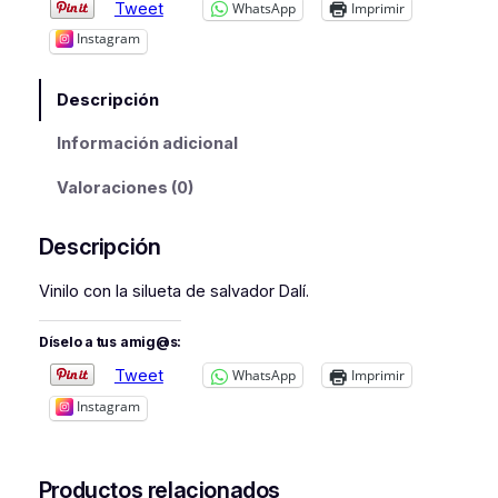
Tweet
WhatsApp
Imprimir
a
l
Instagram
v
a
Descripción
d
o
Información adicional
r
Valoraciones (0)
c
a
n
Descripción
t
i
Vinilo con la silueta de salvador Dalí.
d
a
Díselo a tus amig@s:
d
Tweet
WhatsApp
Imprimir
Instagram
Productos relacionados